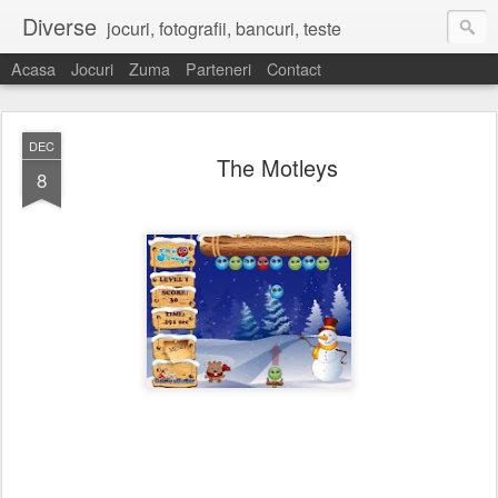
Diverse
jocuri, fotografii, bancuri, teste
Acasa
Jocuri
Zuma
Parteneri
Contact
DEC
The Motleys
8